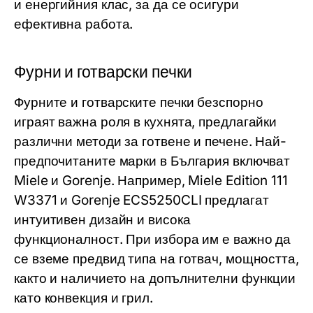
и енергийния клас, за да се осигури
ефективна работа.
Фурни и готварски печки
Фурните и готварските печки безспорно
играят важна роля в кухнята, предлагайки
различни методи за готвене и печене. Най-
предпочитаните марки в България включват
Miele
и
Gorenje
. Например,
Miele Edition 111
W3371
и
Gorenje ECS5250CLI
предлагат
интуитивен дизайн и висока
функционалност. При избора им е важно да
се вземе предвид типа на готвач, мощността,
както и наличието на допълнителни функции
като конвекция и грил.