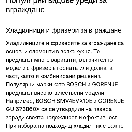
Популярни видове уреди за
вграждане
Хладилници и фризери за вграждане
Хладилниците и фризерите за вграждане са
основни елементи в всяка кухня. Те
предлагат много варианти, включително
модели с фризер в горната или долната
част, както и комбинирани решения.
Популярни марки като
BOSCH
и
GORENJE
предлагат високо качествени модели.
Например,
BOSCH SMV4EVX10E
и
GORENJE
GU 673B60X
са се утвърдили на пазара
заради своята надеждност и ефективност.
При избора на подходящ хладилник е важно