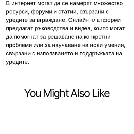
В интернет могат да се намерят множество
ресурси, форуми и статии, свързани с
уредите за вграждане. Онлайн платформи
предлагат ръководства и видеа, които могат
да помогнат за решаване на конкретни
проблеми или за научаване на нови умения,
свързани с използването и поддръжката на
уредите.
You Might Also Like
Ecommerce & Shopping
Ecommerce & Shopping
How to Recover from Super Clone
Ecommerce & Shopping