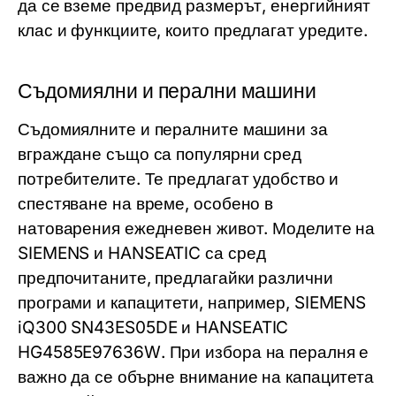
да се вземе предвид размерът, енергийният
клас и функциите, които предлагат уредите.
Съдомиялни и перални машини
Съдомиялните и пералните машини за
вграждане също са популярни сред
потребителите. Те предлагат удобство и
спестяване на време, особено в
натоварения ежедневен живот. Моделите на
SIEMENS
и
HANSEATIC
са сред
предпочитаните, предлагайки различни
програми и капацитети, например,
SIEMENS
iQ300 SN43ES05DE
и
HANSEATIC
HG4585E97636W
. При избора на пералня е
важно да се обърне внимание на капацитета